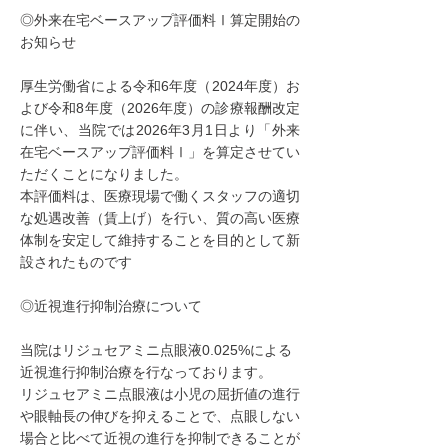
◎外来在宅ベースアップ評価料Ⅰ算定開始の
お知らせ
厚生労働省による令和6年度（2024年度）お
よび令和8年度（2026年度）の診療報酬改定
に伴い、当院では2026年3月1日より「外来
在宅ベースアップ評価料Ⅰ」を算定させてい
ただくことになりました。
本評価料は、医療現場で働くスタッフの適切
な処遇改善（賃上げ）を行い、質の高い医療
体制を安定して維持することを目的として新
設されたものです
◎近視進行抑制治療について
当院はリジュセアミニ点眼液0.025%による
近視進行抑制治療を行なっております。
リジュセアミニ点眼液は小児の屈折値の進行
や眼軸長の伸びを抑えることで、点眼しない
場合と比べて近視の進行を抑制できることが