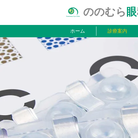
ののむら
眼
ホーム
診療案内